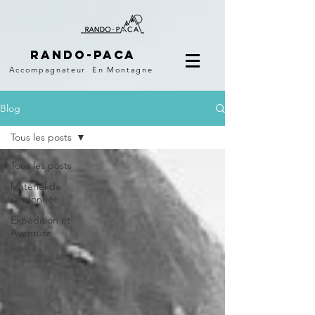
Rando-PACA
Accompagnateur
En Montagne
Blog
Tous les posts
Tous les posts
Matériel de
randonnée
Expédition et
Aventure