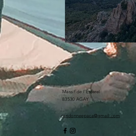
Massif de l'Esterel
83530 AGAY ​
randonneepaca@gmail.com