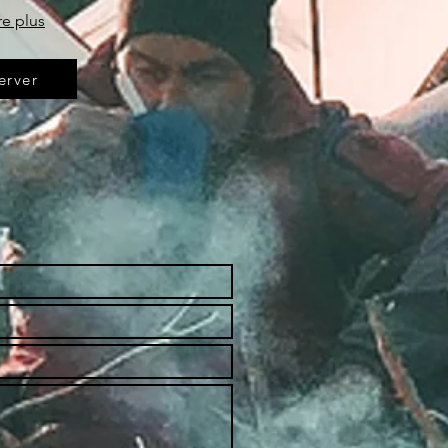
re plus
erver