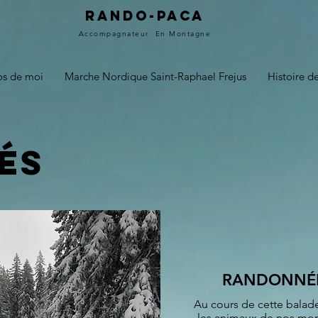
Rando-PACA
Accompagnateur
En Montagne
os de moi
Marche Nordique Saint-Raphael Frejus
Histoire 
és
RANDONNÉE
Au cours de cette balade,
les animaux de nos mont