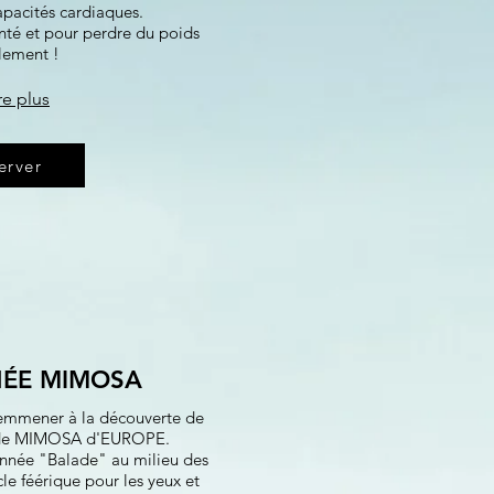
apacités cardiaques.
anté et pour perdre du poids
lement !
re plus
erver
ÉE MIMOSA
emmener à la découverte de
t de MIMOSA d'EUROPE.
née "Balade" au milieu des
le féérique pour les yeux et