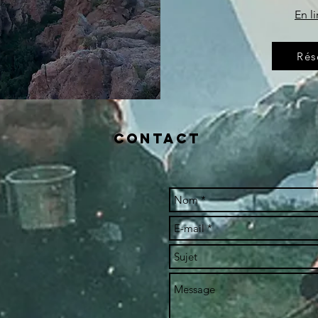
En li
Rés
Contact