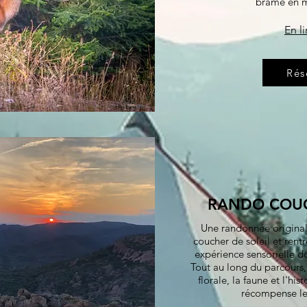
brame en mi
En li
Rés
RANDO COUC
Une randonnée originale
coucher de soleil et rentr
expérience sensorielle d
Tout au long du parcours, 
florale, la faune et l'his
récompense le 