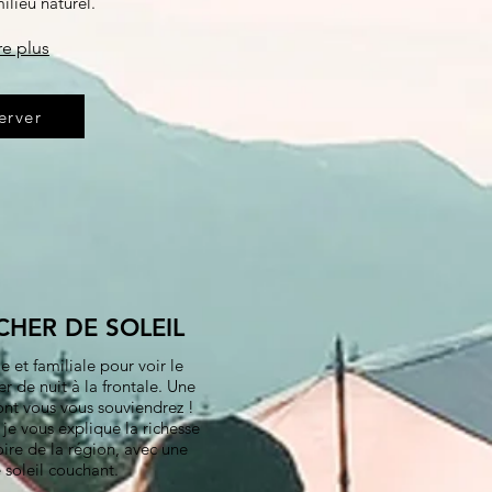
lieu naturel.
re plus
erver
HER DE SOLEIL
 et familiale pour voir le
er de nuit à la frontale. Une
ont vous vous souviendrez !
je vous explique la richesse
toire de la région, avec une
soleil couchant.