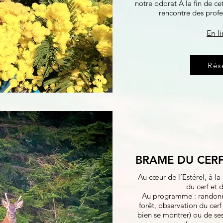
notre odorat A la fin de ce
rencontre des prof
En li
Rés
BRAME DU CERF
Au cœur de l’Estérel, à l
du cerf et 
Au programme : randonn
forêt, observation du cerf (
bien se montrer) ou de se