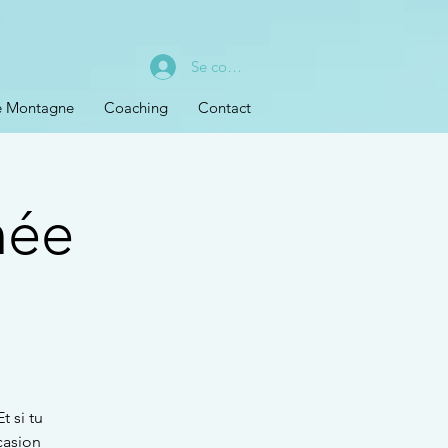
Se connecter
de Montagne
Coaching
Contact
née
t si tu
casion